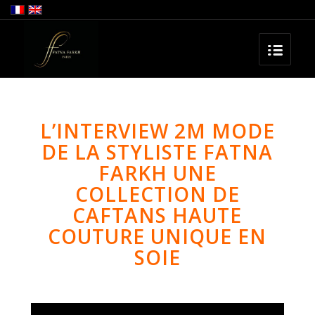
L’INTERVIEW 2M MODE
DE LA STYLISTE FATNA
FARKH UNE
COLLECTION DE
CAFTANS HAUTE
COUTURE UNIQUE EN
SOIE