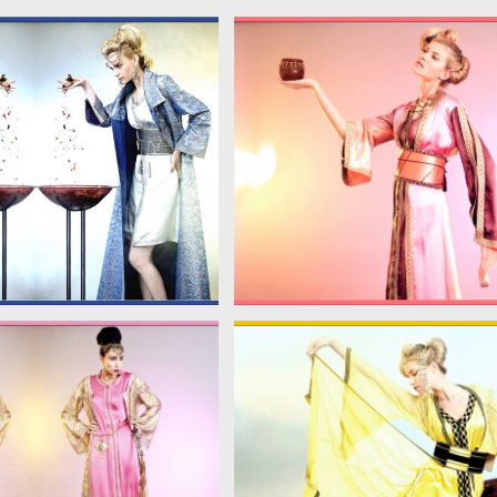
6565
large_39474_46566