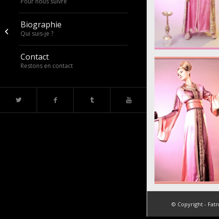
Pour nous suivre
Biographie
2012
Qui suis-je ?
Contact
large_39476_4
Restons en contact
large_39479_4
© Copyright - Fat