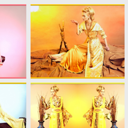
large_39475_46567