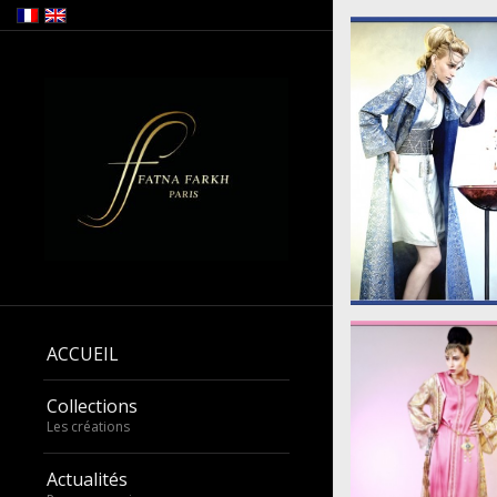
large_39473_4
ACCUEIL
Collections
Les créations
Actualités