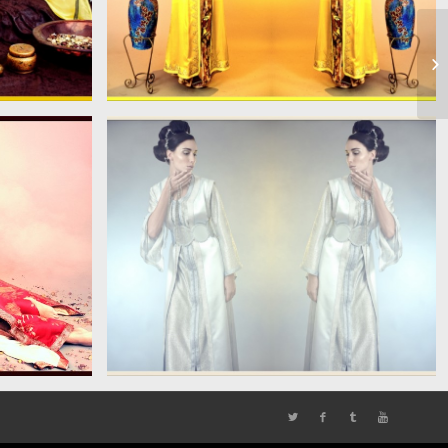
large_39478_46570
large_39481_46573