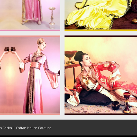
6568
large_39477_46569
6571
large_39480_46572
na Farkh | Caftan Haute Couture